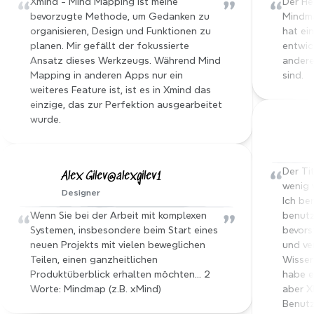
“
”
“
Xmind - Mind Mapping ist meine 
Der He
bevorzugte Methode, um Gedanken zu 
Mindma
organisieren, Design und Funktionen zu 
hat ei
planen. Mir gefällt der fokussierte 
entwick
Ansatz dieses Werkzeugs. Während Mind 
andere 
Mapping in anderen Apps nur ein 
sind.
weiteres Feature ist, ist es in Xmind das 
einzige, das zur Perfektion ausgearbeitet 
wurde.
“
Der Tit
Alex Gilev@alexgilev1
wenig w
Designer
Ich ben
“
”
Wenn Sie bei der Arbeit mit komplexen 
benutzt
Systemen, insbesondere beim Start eines 
bevors
neuen Projekts mit vielen beweglichen 
und ve
Teilen, einen ganzheitlichen 
Wissen
Produktüberblick erhalten möchten… 2 
habe e
Worte: Mindmap (z.B. xMind)
aber X
Benutz