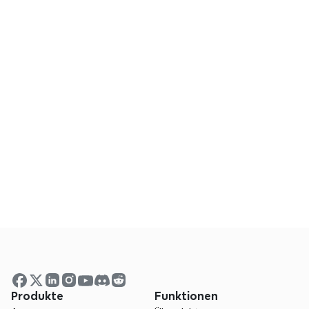
Wie genau sind die KI-generierten 
Präsentationsinhalte?
Brauche ich Design-Erfahrung, um mit 
Xmind eine professionelle Präsentation 
zu erstellen?
Ist Xmind eine gute Alternative zu 
PowerPoint für Präsentationen?
Produkte
Funktionen