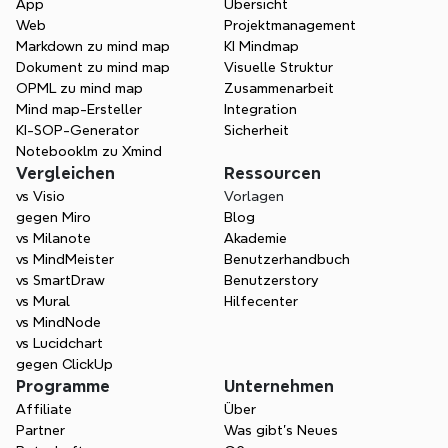
App
Übersicht
Web
Projektmanagement
Markdown zu mind map
KI Mindmap
Dokument zu mind map
Visuelle Struktur
Bereit, Ihre Präsentationen 
OPML zu mind map
Zusammenarbeit
Mind map-Ersteller
beeindruckend zu gestalten?
Integration
KI-SOP-Generator
Sicherheit
Verwandeln Sie die Art und Weise, wie Sie 
Notebooklm zu Xmind
präsentieren - von verstreuten Ideen zu 
Vergleichen
Ressourcen
strukturierten, beeindruckenden Folien in 
vs Visio
Vorlagen
Minuten. Xmind AI hilft Ihnen, schneller zu 
gegen Miro
Blog
arbeiten, klarer zu denken und mit 
vs Milanote
Akademie
Selbstvertrauen zu präsentieren.
vs MindMeister
Benutzerhandbuch
vs SmartDraw
Benutzerstory
Kostenlos starten
vs Mural
Hilfecenter
vs MindNode
vs Lucidchart
gegen ClickUp
Programme
Unternehmen
Affiliate
Über
Partner
Was gibt's Neues