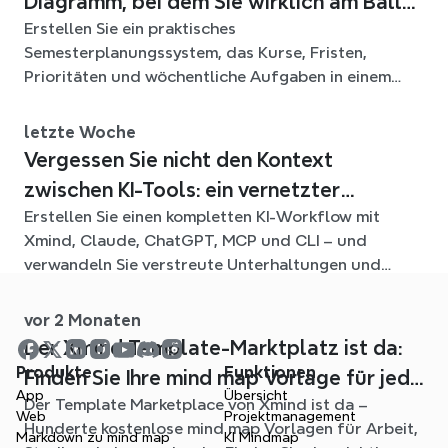
Diagramm, bei dem Sie wirklich am Ball
Erstellen Sie ein praktisches
bleiben
Semesterplanungssystem, das Kurse, Fristen,
Prioritäten und wöchentliche Aufgaben in einem
flexiblen Xmind-Diagramm für das ganze Semester
verbindet.
letzte Woche
Vergessen Sie nicht den Kontext
zwischen KI-Tools: ein vernetzter
Erstellen Sie einen kompletten KI-Workflow mit
Workflow mit Xmind
Xmind, Claude, ChatGPT, MCP und CLI – und
verwandeln Sie verstreute Unterhaltungen und
Quelldateien in klare, bearbeitbare mind maps.
vor 2 Monaten
Der Xmind Template-Marktplatz ist da:
Produkte
Funktionen
Finden Sie Ihre mind map Vorlage für jede
App
Übersicht
Der Template Marketplace von Xmind ist da –
Situation
Web
Projektmanagement
Hunderte kostenlose mind map Vorlagen für Arbeit,
Markdown zu mind map
KI Mindmap