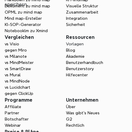
speichern.
Dokument zu mind map
Visuelle Struktur
OPML zu mind map
Zusammenarbeit
Mind map-Ersteller
Integration
KI-SOP-Generator
Sicherheit
Notebooklm zu Xmind
Vergleichen
Ressourcen
vs Visio
Vorlagen
gegen Miro
Blog
vs Milanote
Akademie
vs MindMeister
Benutzerhandbuch
vs SmartDraw
Benutzerstory
vs Mural
Hilfecenter
vs MindNode
vs Lucidchart
gegen ClickUp
Programme
Unternehmen
Affiliate
Über
Partner
Was gibt's Neues
Botschafter
G2
Webinar
Rechtlich
Preise & Pläne