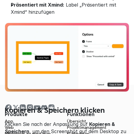
Präsentiert mit Xmind:
 Label „Präsentiert mit 
Xmind“ hinzufügen
Kopieren & Speichern klicken
Produkte
Funktionen
App
Übersicht
Klicken Sie nach der Anpassung auf 
Kopieren & 
Web
Projektmanagement
Speichern
, um den Screenshot auf dem Desktop zu 
Markdown zu mind map
KI Mindmap