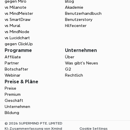
gegen Miro
Blog
vs Milanote
Akademie
vs MindMeister
Benutzerhandbuch
vs SmartDraw
Benutzerstory
vs Mural
Hilfecenter
vs MindNode
vs Lucidchart
gegen ClickUp
Programme
Unternehmen
Affiliate
Über
Partner
Was gibt's Neues
Botschafter
G2
Webinar
Rechtlich
Preise & Pläne
Preise
Premium
Geschäft
Unternehmen
Bildung
© 2026 SUPERMIND PTE. LIMITED
KI-Zusammenfassung von Xmind
Cookie Settings