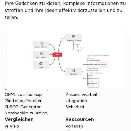
Ihre Gedanken zu klären, komplexe Informationen zu 
straffen und Ihre Ideen effektiv darzustellen und zu 
teilen.
Produkte
Funktionen
App
Übersicht
Web
Projektmanagement
Markdown zu mind map
KI Mindmap
Dokument zu mind map
Visuelle Struktur
OPML zu mind map
Zusammenarbeit
Mind map-Ersteller
Integration
KI-SOP-Generator
Sicherheit
Notebooklm zu Xmind
Vergleichen
Ressourcen
vs Visio
Vorlagen