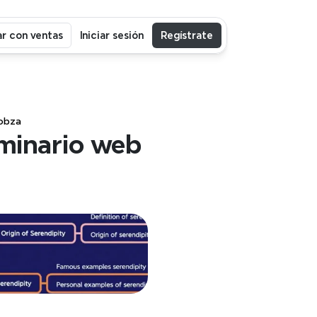
r con ventas
Iniciar sesión
Regístrate
kobza
minario web 