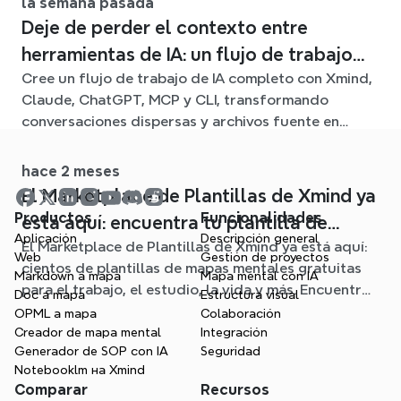
la semana pasada
Deje de perder el contexto entre
herramientas de IA: un flujo de trabajo
Cree un flujo de trabajo de IA completo con Xmind,
conectado con Xmind
Claude, ChatGPT, MCP y CLI, transformando
conversaciones dispersas y archivos fuente en
claros mapas mentales editables.
hace 2 meses
El Marketplace de Plantillas de Xmind ya
Productos
Funcionalidades
está aquí: encuentra tu plantilla de
Aplicación
Descripción general
El Marketplace de Plantillas de Xmind ya está aquí:
mapa mental para cualquier situación
Web
Gestión de proyectos
cientos de plantillas de mapas mentales gratuitas
Markdown a mapa
Mapa mental con IA
para el trabajo, el estudio, la vida y más. Encuentra
Doc a mapa
Estructura visual
el punto de partida ideal y olvídate de la página en
OPML a mapa
Colaboración
blanco.
Creador de mapa mental
Integración
Generador de SOP con IA
Seguridad
Notebooklm на Xmind
Comparar
Recursos