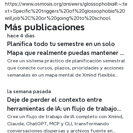
https://www.osmosis.org/answers/glossophobia#:~:te
xt=Specific%20triggers%20of%20glossophobia%20
will,job%2C%20or%20going%20to%20school.
Más publicaciones
hace 4 días
Planifica todo tu semestre en un solo
Mapa que realmente puedas mantener al
Cree un sistema práctico de planificación semestral
día
que conecte cursos, plazos, prioridades y acciones
semanales en un mapa mental de Xmind flexible
durante todo el trimestre.
la semana pasada
Deje de perder el contexto entre
herramientas de IA: un flujo de trabajo
Cree un flujo de trabajo de IA completo con Xmind,
conectado con Xmind
Claude, ChatGPT, MCP y CLI, transformando
conversaciones dispersas y archivos fuente en