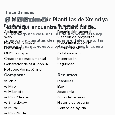
claros mapas mentales editables.
hace 2 meses
El Marketplace de Plantillas de Xmind ya
Productos
Funcionalidades
está aquí: encuentra tu plantilla de
Aplicación
Descripción general
El Marketplace de Plantillas de Xmind ya está aquí:
mapa mental para cualquier situación
Web
Gestión de proyectos
cientos de plantillas de mapas mentales gratuitas
Markdown a mapa
Mapa mental con IA
para el trabajo, el estudio, la vida y más. Encuentra
Doc a mapa
Estructura visual
el punto de partida ideal y olvídate de la página en
OPML a mapa
Colaboración
blanco.
Creador de mapa mental
Integración
Generador de SOP con IA
Seguridad
Notebooklm на Xmind
Comparar
Recursos
vs Visio
Plantillas
vs Miro
Blog
vs Milanote
Academia
vs MindMeister
Guía del usuario
vs SmartDraw
Historia de usuario
vs Mural
Centro de ayuda
vs MindNode