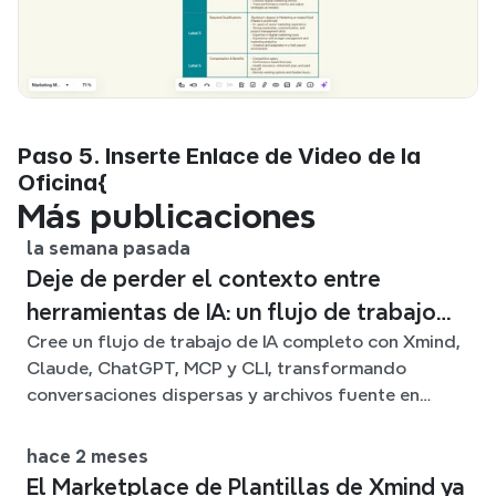
Paso 5. Inserte Enlace de Video de la 
Oficina{
Más publicaciones
la semana pasada
Deje de perder el contexto entre
herramientas de IA: un flujo de trabajo
Cree un flujo de trabajo de IA completo con Xmind,
conectado con Xmind
Claude, ChatGPT, MCP y CLI, transformando
conversaciones dispersas y archivos fuente en
claros mapas mentales editables.
hace 2 meses
El Marketplace de Plantillas de Xmind ya