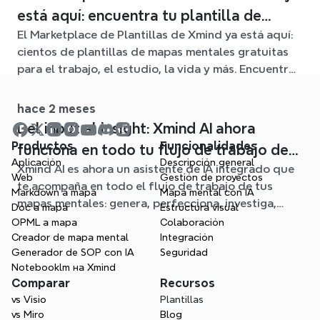
está aquí: encuentra tu plantilla de
El Marketplace de Plantillas de Xmind ya está aquí:
mapa mental para cualquier situación
cientos de plantillas de mapas mentales gratuitas
para el trabajo, el estudio, la vida y más. Encuentra
el punto de partida ideal y olvídate de la página en
blanco.
hace 2 meses
Del input al insight: Xmind AI ahora
Productos
Funcionalidades
funciona en todo tu flujo de trabajo de
Aplicación
Descripción general
Xmind AI es ahora un asistente de IA integrado que
mapa mental
Web
Gestión de proyectos
te acompaña en todo el flujo de trabajo de tus
Markdown a mapa
Mapa mental con IA
mapas mentales: genera, perfecciona, investiga,
Doc a mapa
Estructura visual
planifica y exporta, todo sin salir de tu mapa.
OPML a mapa
Colaboración
Creador de mapa mental
Integración
Generador de SOP con IA
Seguridad
Notebooklm на Xmind
Comparar
Recursos
vs Visio
Plantillas
vs Miro
Blog