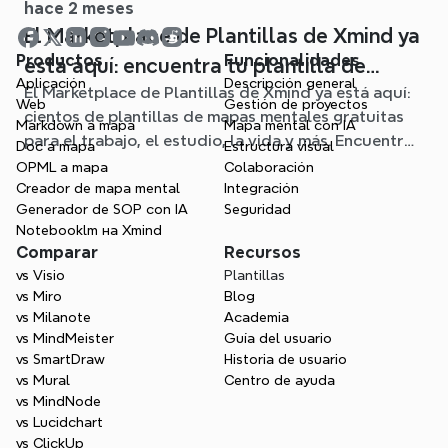
hace 2 meses
El Marketplace de Plantillas de Xmind ya
Productos
Funcionalidades
está aquí: encuentra tu plantilla de
Aplicación
Descripción general
El Marketplace de Plantillas de Xmind ya está aquí:
mapa mental para cualquier situación
Web
Gestión de proyectos
cientos de plantillas de mapas mentales gratuitas
Markdown a mapa
Mapa mental con IA
para el trabajo, el estudio, la vida y más. Encuentra
Doc a mapa
Estructura visual
el punto de partida ideal y olvídate de la página en
OPML a mapa
Colaboración
blanco.
Creador de mapa mental
Integración
Generador de SOP con IA
Seguridad
Notebooklm на Xmind
Comparar
Recursos
vs Visio
Plantillas
vs Miro
Blog
vs Milanote
Academia
vs MindMeister
Guía del usuario
vs SmartDraw
Historia de usuario
vs Mural
Centro de ayuda
vs MindNode
vs Lucidchart
vs ClickUp