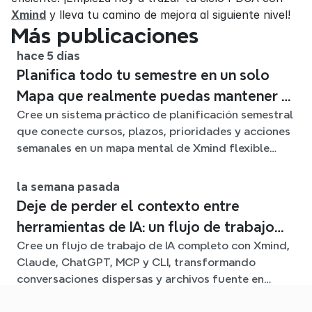
Xmind
 y lleva tu camino de mejora al siguiente nivel!
Más publicaciones
hace 5 días
Planifica todo tu semestre en un solo
Mapa que realmente puedas mantener al
Cree un sistema práctico de planificación semestral
día
que conecte cursos, plazos, prioridades y acciones
semanales en un mapa mental de Xmind flexible
durante todo el trimestre.
la semana pasada
Deje de perder el contexto entre
herramientas de IA: un flujo de trabajo
Cree un flujo de trabajo de IA completo con Xmind,
conectado con Xmind
Claude, ChatGPT, MCP y CLI, transformando
conversaciones dispersas y archivos fuente en
claros mapas mentales editables.