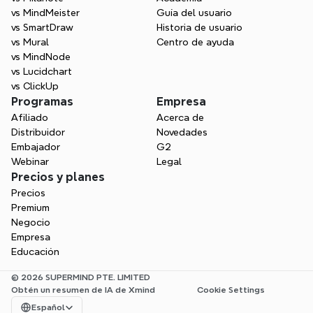
vs MindMeister
Guía del usuario
vs SmartDraw
Historia de usuario
vs Mural
Centro de ayuda
vs MindNode
vs Lucidchart
vs ClickUp
Programas
Empresa
Afiliado
Acerca de
Distribuidor
Novedades
Embajador
G2
Webinar
Legal
Precios y planes
Precios
Premium
Negocio
Empresa
Educación
© 2026 SUPERMIND PTE. LIMITED
Obtén un resumen de IA de Xmind
Cookie Settings
Select Language
Español