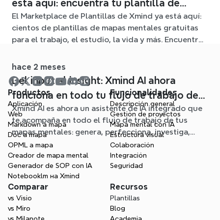
está aquí: encuentra tu plantilla de
El Marketplace de Plantillas de Xmind ya está aquí:
mapa mental para cualquier situación
cientos de plantillas de mapas mentales gratuitas
para el trabajo, el estudio, la vida y más. Encuentra
el punto de partida ideal y olvídate de la página en
blanco.
hace 2 meses
Del input al insight: Xmind AI ahora
Productos
Funcionalidades
funciona en todo tu flujo de trabajo de
Aplicación
Descripción general
Xmind AI es ahora un asistente de IA integrado que
mapa mental
Web
Gestión de proyectos
te acompaña en todo el flujo de trabajo de tus
Markdown a mapa
Mapa mental con IA
mapas mentales: genera, perfecciona, investiga,
Doc a mapa
Estructura visual
planifica y exporta, todo sin salir de tu mapa.
OPML a mapa
Colaboración
Creador de mapa mental
Integración
Generador de SOP con IA
Seguridad
Notebooklm на Xmind
Comparar
Recursos
vs Visio
Plantillas
vs Miro
Blog
vs Milanote
Academia