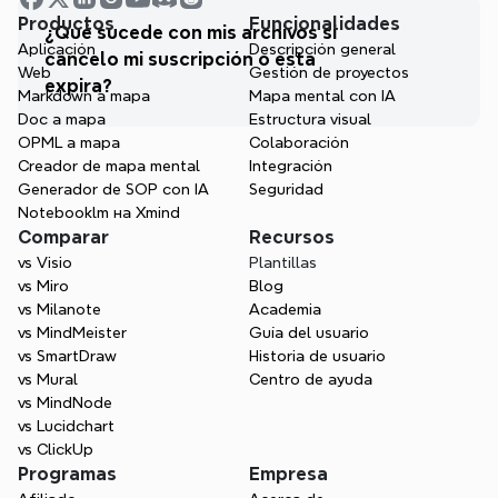
Productos
Funcionalidades
¿Qué sucede con mis archivos si 
Aplicación
Descripción general
cancelo mi suscripción o esta 
Web
Gestión de proyectos
expira?
Markdown a mapa
Mapa mental con IA
Doc a mapa
Estructura visual
OPML a mapa
Colaboración
Creador de mapa mental
Integración
Generador de SOP con IA
Seguridad
Notebooklm на Xmind
Comparar
Recursos
vs Visio
Plantillas
vs Miro
Blog
vs Milanote
Academia
vs MindMeister
Guía del usuario
vs SmartDraw
Historia de usuario
vs Mural
Centro de ayuda
vs MindNode
vs Lucidchart
vs ClickUp
Programas
Empresa