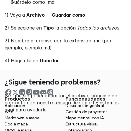
Guárdelo como .md:
1) Vaya a 
Archivo 
→
 Guardar como
2) Seleccione en 
Tipo
 la opción 
Todos los archivos
3) Nombre el archivo con la extensión .md (por 
ejemplo, ejemplo.md)
4) Haga clic en 
Guardar
¿Sigue teniendo problemas?
Si sigue sin poder importar el archivo, 
póngase en 
Productos
Funcionalidades
contacto
 con nuestro equipo de soporte; estamos 
Aplicación
Descripción general
aquí para ayudarle. 
Web
Gestión de proyectos
Markdown a mapa
Mapa mental con IA
Doc a mapa
Estructura visual
OPML a mapa
Colaboración