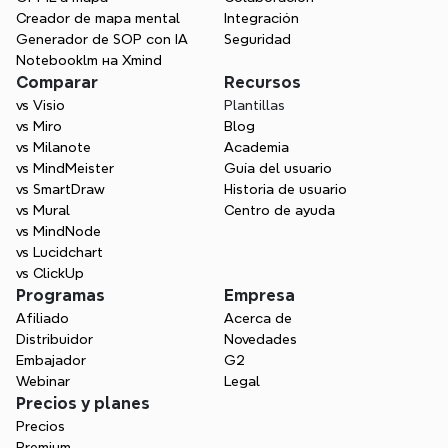
Creador de mapa mental
Integración
Generador de SOP con IA
Seguridad
Notebooklm на Xmind
Comparar
Recursos
vs Visio
Plantillas
vs Miro
Blog
vs Milanote
Academia
vs MindMeister
Guía del usuario
vs SmartDraw
Historia de usuario
vs Mural
Centro de ayuda
vs MindNode
vs Lucidchart
vs ClickUp
Programas
Empresa
Afiliado
Acerca de
Distribuidor
Novedades
Embajador
G2
Webinar
Legal
Precios y planes
Precios
Premium