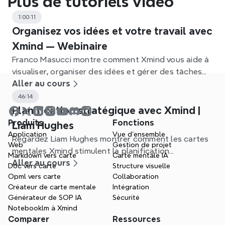
Plus de tutoriels vidéo
1:00:11
Organisez vos idées et votre travail avec
Xmind — Webinaire
Franco Masucci montre comment Xmind vous aide à
visualiser, organiser des idées et gérer des tâches
pour passer de l'idée à l'action.
Aller au cours
46:14
Planification stratégique avec Xmind |
Produits
Fonctions
Liam Hughes
Application
Vue d'ensemble
Regardez Liam Hughes montrer comment les cartes
Web
Gestion de projet
mentales Xmind stimulent la planification
Markdown vers carte
Carte mentale IA
stratégique : situation, cartographie future et
Aller au cours
Doc vers carte
Structure visuelle
planification des actions.
Opml vers carte
Collaboration
Créateur de carte mentale
Intégration
Générateur de SOP IA
Sécurité
Notebooklm à Xmind
Comparer
Ressources