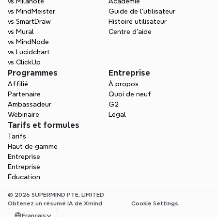
vs Milanote
Académie
vs MindMeister
Guide de l’utilisateur
vs SmartDraw
Histoire utilisateur
vs Mural
Centre d'aide
vs MindNode
vs Lucidchart
vs ClickUp
Programmes
Entreprise
Affilié
À propos
Partenaire
Quoi de neuf
Ambassadeur
G2
Webinaire
Légal
Tarifs et formules
Tarifs
Haut de gamme
Entreprise
Entreprise
Éducation
© 2026 SUPERMIND PTE. LIMITED
Obtenez un résumé IA de Xmind
Cookie Settings
Select Language
Français