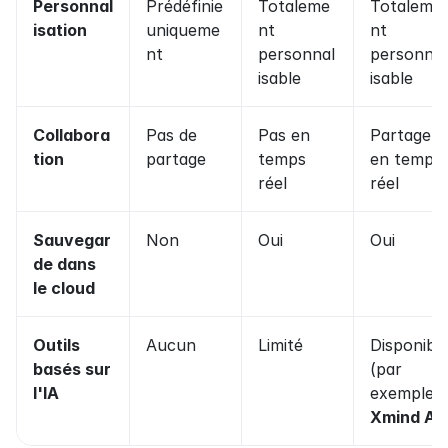
Personnal
Prédéfinie 
Totaleme
Totaleme
isation
uniqueme
nt 
nt 
nt
personnal
personnal
isable
isable
Collabora
Pas de 
Pas en 
Partage 
tion
partage
temps 
en temps 
réel
réel
Sauvegar
Non
Oui
Oui
de dans 
le cloud
Outils 
Aucun
Limité
Disponible
basés sur 
(par 
l'IA
exemple, 
Xmind AI
)