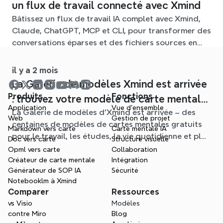
un flux de travail connecté avec Xmind
Bâtissez un flux de travail IA complet avec Xmind,
Claude, ChatGPT, MCP et CLI, pour transformer des
conversations éparses et des fichiers sources en
cartes mentales claires et modifiables.
il y a 2 mois
La Galerie de modèles Xmind est arrivée
Produits
Fonctions
: trouvez votre modèle de carte mentale
Application
Vue d'ensemble
La Galerie de modèles d'Xmind est arrivée – des
pour chaque situation
Web
Gestion de projet
centaines de modèles de cartes mentales gratuits
Markdown vers carte
Carte mentale IA
pour le travail, les études, la vie quotidienne et plus
Doc vers carte
Structure visuelle
encore. Trouvez le point de départ idéal et oubliez
Opml vers carte
Collaboration
la page blanche.
Créateur de carte mentale
Intégration
Générateur de SOP IA
Sécurité
Notebooklm à Xmind
Comparer
Ressources
vs Visio
Modèles
contre Miro
Blog