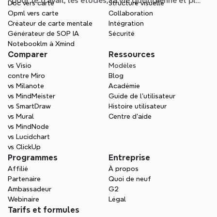
pour le travail, les études, la vie quotidienne et plus
Doc vers carte
Structure visuelle
encore. Trouvez le point de départ idéal et oubliez
Opml vers carte
Collaboration
la page blanche.
Créateur de carte mentale
Intégration
Générateur de SOP IA
Sécurité
Notebooklm à Xmind
Comparer
Ressources
vs Visio
Modèles
contre Miro
Blog
vs Milanote
Académie
vs MindMeister
Guide de l’utilisateur
vs SmartDraw
Histoire utilisateur
vs Mural
Centre d'aide
vs MindNode
vs Lucidchart
vs ClickUp
Programmes
Entreprise
Affilié
À propos
Partenaire
Quoi de neuf
Ambassadeur
G2
Webinaire
Légal
Tarifs et formules