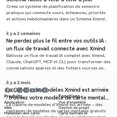
Créez un système de planification de semestre
pratique qui connecte cours, échéances, priorités
et actions hebdomadaires dans un Schéma Xmind
flexible tout au long du trimestre.
il y a 2 semaines
Ne perdez plus le fil entre vos outils IA :
un flux de travail connecté avec Xmind
Bâtissez un flux de travail IA complet avec Xmind,
Claude, ChatGPT, MCP et CLI, pour transformer des
conversations éparses et des fichiers sources en
cartes mentales claires et modifiables.
il y a 2 mois
La Galerie de modèles Xmind est arrivée
Produits
Fonctions
: trouvez votre modèle de carte mentale
Application
Vue d'ensemble
La Galerie de modèles d'Xmind est arrivée – des
pour chaque situation
Web
Gestion de projet
centaines de modèles de cartes mentales gratuits
Markdown vers carte
Carte mentale IA