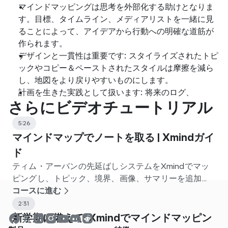
マインドマッピングは思考を外部化する助けとなりま
す。目標、タイムライン、メディアリストを一緒に見
ることによって、アイデアから行動への明確な道筋が
作られます。
デザインと一貫性は重要です: スタイライズされたトピ
ックやコピー＆ペーストされたスタイルは摩擦を減ら
し、地図をより戻りやすいものにします。
計画を生きた実践として扱います: 将来のログ、
さらにビデオチュートリアル
5:26
マインドマップでノートを取る | Xmindガイ
ド
ティム・アーバンの先延ばしシステムをXmindでマッ
ピングし、トピック、境界、画像、サマリーを追加し
て明確で生産的なノートを作成しましょう。
コースに進む
2:31
新学期に備えて: Xmindでマインドマッピン