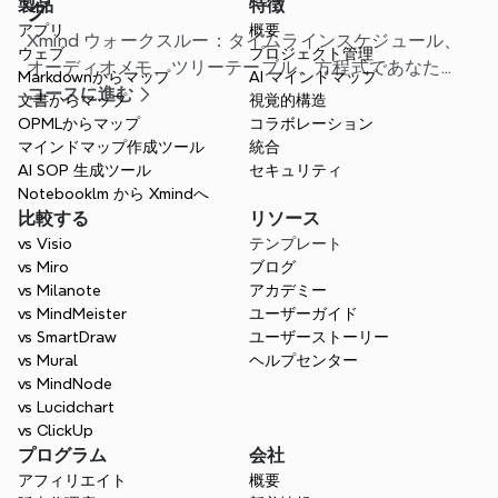
製品
特徴
グ
アプリ
概要
Xmind ウォークスルー：タイムラインスケジュール、
ウェブ
プロジェクト管理
オーディオメモ、ツリーテーブル、方程式であなたの
Markdownからマップ
AI マインドマップ
学期を計画します。
コースに進む
文書からマップ
視覚的構造
OPMLからマップ
コラボレーション
マインドマップ作成ツール
統合
AI SOP 生成ツール
セキュリティ
Notebooklm から Xmindへ
比較する
リソース
vs Visio
テンプレート
vs Miro
ブログ
vs Milanote
アカデミー
vs MindMeister
ユーザーガイド
vs SmartDraw
ユーザーストーリー
vs Mural
ヘルプセンター
vs MindNode
vs Lucidchart
vs ClickUp
プログラム
会社
アフィリエイト
概要