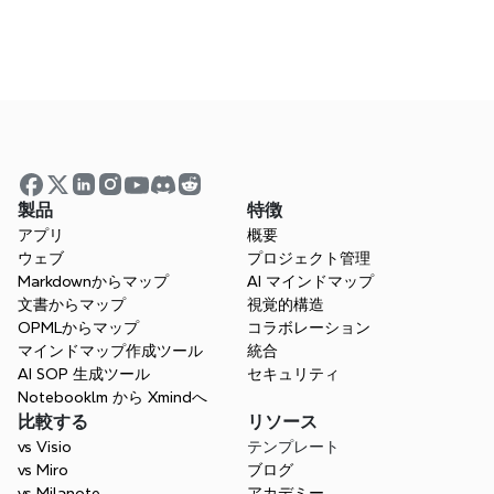
よくある質問
Xmindの使用に関する一般的な質問への回
答
製品
特徴
アプリ
概要
ウェブ
プロジェクト管理
ウェビナー
Markdownからマップ
AI マインドマップ
文書からマップ
視覚的構造
ライブ参加または過去のセッションを視聴
OPMLからマップ
コラボレーション
して、専門家から学びましょう
マインドマップ作成ツール
統合
AI SOP 生成ツール
セキュリティ
Notebooklm から Xmindへ
比較する
リソース
vs Visio
テンプレート
vs Miro
ブログ
vs Milanote
アカデミー