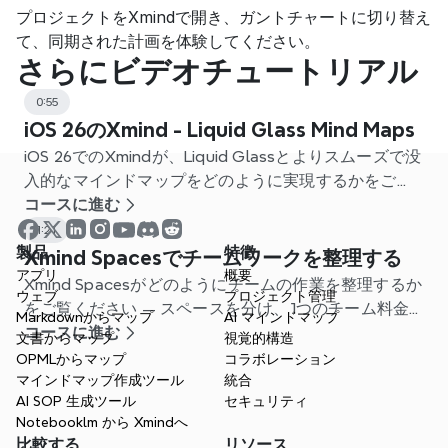
プロジェクトをXmindで開き、ガントチャートに切り替え
て、同期された計画を体験してください。
さらにビデオチュートリアル
0:55
iOS 26のXmind - Liquid Glass Mind Maps
iOS 26でのXmindが、Liquid Glassとよりスムーズで没
入的なマインドマップをどのように実現するかをご覧
ください。
コースに進む
1:21
製品
特徴
Xmind Spacesでチームワークを整理する
アプリ
概要
Xmind Spacesがどのようにチームの作業を整理するか
ウェブ
プロジェクト管理
をご覧ください — スペースを分け、1つのチーム料金
Markdownからマップ
AI マインドマップ
で、プロジェクト管理をより明確にします。
コースに進む
文書からマップ
視覚的構造
OPMLからマップ
コラボレーション
マインドマップ作成ツール
統合
AI SOP 生成ツール
セキュリティ
Notebooklm から Xmindへ
比較する
リソース