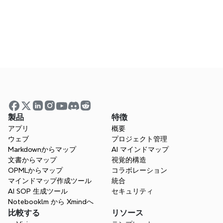
よくある質問
Xmindの使用に関する一般的な質問への回答
製品
特徴
アプリ
概要
ウェブ
プロジェクト管理
ウェビナー
Markdownからマップ
AI マインドマップ
文書からマップ
視覚的構造
ライブ参加または過去のセッションを視聴し
OPMLからマップ
コラボレーション
て、専門家から学びましょう
マインドマップ作成ツール
統合
AI SOP 生成ツール
セキュリティ
Notebooklm から Xmindへ
比較する
リソース