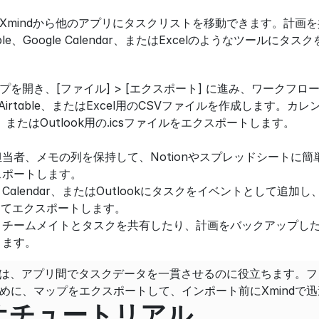
Xmindから他のアプリにタスクリストを移動できます。計画
able、Google Calendar、またはExcelのようなツール
を開き、[ファイル] > [エクスポート] に進み、ワークフ
、Airtable、またはExcel用のCSVファイルを作成します。カレ
endar、またはOutlook用の.icsファイルをエクスポートします。
当者、メモの列を保持して、Notionやスプレッドシートに
エクスポートします。
、Apple Calendar、またはOutlookにタスクをイベントとし
 としてエクスポートします。
、チームメイトとタスクを共有したり、計画をバックアップし
きます。
ートは、アプリ間でタスクデータを一貫させるのに役立ちます。
めに、マップをエクスポートして、インポート前にXmindで
オチュートリアル