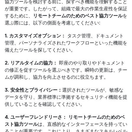
協力ツールを検討する前に、探すべき機能を理解すること
が重要です。したがって、組織で最大の作業生産性を保証
するために、
リモートチームのためのベスト協力ツール
を
選ぶ際には、以下の側面を考慮してください:
1. カスタマイズオプション：
 タスク管理、ドキュメント
管理、パーソナライズされたワークフローといった機能を
備えたツールを探してください。
2. リアルタイムの協力：
 即座のやり取りやドキュメント
の修正を促すツールを選ぶべきです。瞬時の更新は、チー
ムが調和し、協力を向上させるのに役立ちます。
3. 安全性とプライバシー：
選択されたツールが、敏感な
データを守り、業界標準に準拠するセキュリティ機能を提
供していることを確認してください。
4. ユーザーフレンドリーさ：
リモートチームのためのベ
スト協力ツール
は、直感的なインターフェースを持ってい
ることが重要です。これにより、さまざまなスキルレベル