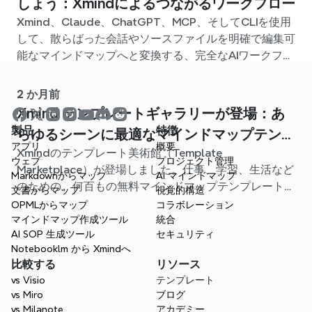
しょう：Xmindによるつながるワークフロー
Xmind、Claude、ChatGPT、MCP、そしてCLIを使用
して、散らばった会話やソースファイルを明確で編集可
能なマインドマップへと変換する、完全なAIワークフロ
ーを構築しましょう。
2 か月前
Xmind テンプレートギャラリーが登場：あ
製品
特徴
らゆるシーンに最適なマインドマップテンプ
アプリ
概要
Xmindのテンプレート美術館（Template
レートが見つかります
ウェブ
プロジェクト管理
Marketplace）が登場しました。仕事、学習、生活など
Markdownからマップ
AI マインドマップ
のための、何百もの無料マインドマップテンプレートが
文書からマップ
視覚的構造
用意されています。最適なスタート地点を見つけ、白紙
OPMLからマップ
コラボレーション
から始める手間を省きましょう。
マインドマップ作成ツール
統合
AI SOP 生成ツール
セキュリティ
Notebooklm から Xmindへ
比較する
リソース
vs Visio
テンプレート
vs Miro
ブログ
vs Milanote
アカデミー