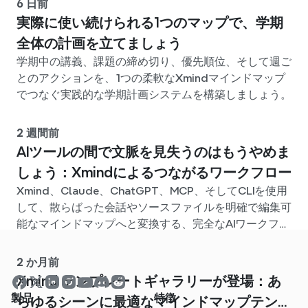
6 日前
実際に使い続けられる1つのマップで、学期
全体の計画を立てましょう
学期中の講義、課題の締め切り、優先順位、そして週ご
とのアクションを、1つの柔軟なXmindマインドマップ
でつなぐ実践的な学期計画システムを構築しましょう。
2 週間前
AIツールの間で文脈を見失うのはもうやめま
しょう：Xmindによるつながるワークフロー
Xmind、Claude、ChatGPT、MCP、そしてCLIを使用
して、散らばった会話やソースファイルを明確で編集可
能なマインドマップへと変換する、完全なAIワークフロ
ーを構築しましょう。
2 か月前
Xmind テンプレートギャラリーが登場：あ
製品
特徴
らゆるシーンに最適なマインドマップテンプ