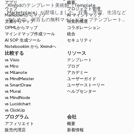
アプリ
概要
Xmindのテンプレート美術館（Template
レートが見つかります
ウェブ
プロジェクト管理
Marketplace）が登場しました。仕事、学習、生活など
Markdownからマップ
AI マインドマップ
のための、何百もの無料マインドマップテンプレートが
文書からマップ
視覚的構造
用意されています。最適なスタート地点を見つけ、白紙
OPMLからマップ
コラボレーション
から始める手間を省きましょう。
マインドマップ作成ツール
統合
AI SOP 生成ツール
セキュリティ
Notebooklm から Xmindへ
比較する
リソース
vs Visio
テンプレート
vs Miro
ブログ
vs Milanote
アカデミー
vs MindMeister
ユーザーガイド
vs SmartDraw
ユーザーストーリー
vs Mural
ヘルプセンター
vs MindNode
vs Lucidchart
vs ClickUp
プログラム
会社
アフィリエイト
概要
販売代理店
新着情報