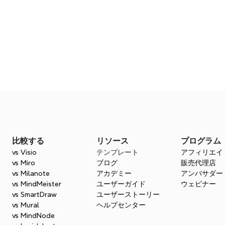
詳細はこちら
よくある質問
の主要な構成要素は何ですか？
ジネス開発戦略をエクスポートできますか？
比較する
リソース
プログラム
ス開発で協力することはできますか？
vs Visio
テンプレート
アフィリエイ
vs Miro
ブログ
販売代理店
vs Milanote
アカデミー
アンバサダー
vs MindMeister
ユーザーガイド
ウェビナー
vs SmartDraw
ユーザーストーリー
vs Mural
ヘルプセンター
vs MindNode