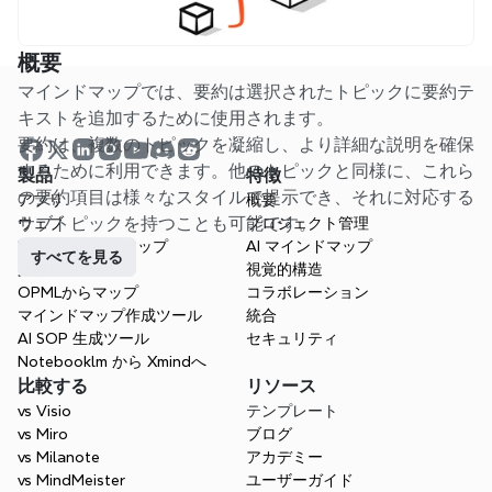
概要
マインドマップでは、要約は選択されたトピックに要約テ
キストを追加するために使用されます。

要約は、複数のトピックを凝縮し、より詳細な説明を確保
するために利用できます。他のトピックと同様に、これら
製品
特徴
の要約項目は様々なスタイルで提示でき、それに対応する
アプリ
概要
サブトピックを持つことも可能です。
ウェブ
プロジェクト管理
Markdownからマップ
AI マインドマップ
すべてを見る
文書からマップ
視覚的構造
OPMLからマップ
コラボレーション
マインドマップ作成ツール
統合
AI SOP 生成ツール
セキュリティ
Notebooklm から Xmindへ
比較する
リソース
vs Visio
テンプレート
vs Miro
ブログ
vs Milanote
アカデミー
vs MindMeister
ユーザーガイド