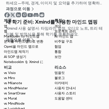
하세요—주제, 경계, 이미지 및 요약을 추가하여 명확하
고 생산적인 노트를 만드세요.
과정으로 이동
2:31
제품
특징
새 학기 준비: Xmind를 사용한 마인드 맵핑
앱
개요
Xmind 사용 설명서: 타임라인 일정, 오디오 노트, 트리 테
웹
프로젝트 관리
이블 및 방정식을 통해 학기를 계획하세요.
Markdown to 마인드맵
AI 마인드 맵
과정으로 이동
문서를 마인드맵으로 변환
비주얼 구조
Opml을 마인드 맵으로
협업
마인드맵 제작기
통합
AI SOP 생성기
보안
Notebooklm を Xmind に
비교
리소스
vs Visio
템플릿
vs Miro
블로그
vs Milanote
아카데미
vs MindMeister
사용자 안내서
vs SmartDraw
사용자 스토리
vs Mural
도움말 센터
vs MindNode
vs Lucidchart