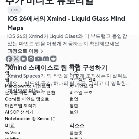
추가 비디오 튜토리얼
0:55
iOS 26에서의 Xmind - Liquid Glass Mind
Maps
iOS 26의 Xmind가 Liquid Glass와 더 부드럽고 몰입감
있는 마인드 맵을 어떻게 제공하는지 확인해보세요.
과정으로 이동
1:21
제품
특징
Xmind 스페이스로 팀 작업 구성하기
앱
개요
Xmind Spaces가 팀 작업을 어떻게 조직하는지 살펴보
웹
프로젝트 관리
세요 — 별도의 공간, 하나의 팀 요금, 그리고 더 명확한
Markdown to 마인드맵
AI 마인드 맵
프로젝트 관리.
과정으로 이동
문서를 마인드맵으로 변환
비주얼 구조
Opml을 마인드 맵으로
협업
마인드맵 제작기
통합
AI SOP 생성기
보안
Notebooklm を Xmind に
비교
리소스
vs Visio
템플릿