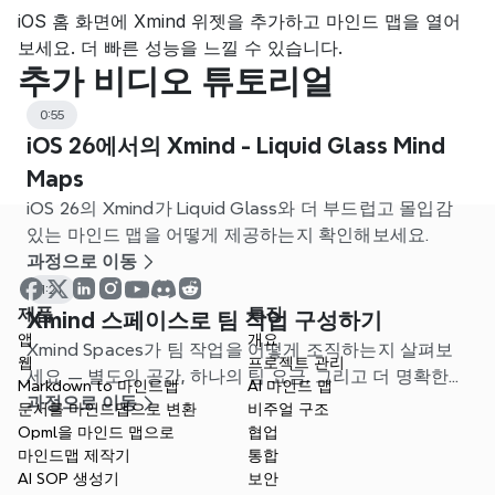
iOS 홈 화면에 Xmind 위젯을 추가하고 마인드 맵을 열어
보세요. 더 빠른 성능을 느낄 수 있습니다.
추가 비디오 튜토리얼
0:55
iOS 26에서의 Xmind - Liquid Glass Mind
Maps
iOS 26의 Xmind가 Liquid Glass와 더 부드럽고 몰입감
있는 마인드 맵을 어떻게 제공하는지 확인해보세요.
과정으로 이동
1:21
제품
특징
Xmind 스페이스로 팀 작업 구성하기
앱
개요
Xmind Spaces가 팀 작업을 어떻게 조직하는지 살펴보
웹
프로젝트 관리
세요 — 별도의 공간, 하나의 팀 요금, 그리고 더 명확한
Markdown to 마인드맵
AI 마인드 맵
프로젝트 관리.
과정으로 이동
문서를 마인드맵으로 변환
비주얼 구조
Opml을 마인드 맵으로
협업
마인드맵 제작기
통합
AI SOP 생성기
보안