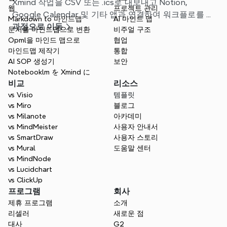
Xmind 작업을 CSV 또는 .ics로 내보내고 Notion,
웹
프로젝트 관리
Google Calendar 및 기타 앱과 연결하여 워크플로를 간
Markdown to 마인드맵
AI 마인드 맵
소화하는 방법을 알아보세요.
과정으로 이동
문서를 마인드맵으로 변환
비주얼 구조
Opml을 마인드 맵으로
협업
마인드맵 제작기
통합
AI SOP 생성기
보안
Notebooklm を Xmind に
비교
리소스
vs Visio
템플릿
vs Miro
블로그
vs Milanote
아카데미
vs MindMeister
사용자 안내서
vs SmartDraw
사용자 스토리
vs Mural
도움말 센터
vs MindNode
vs Lucidchart
vs ClickUp
프로그램
회사
제휴 프로그램
소개
리셀러
새로운 점
대사
G2