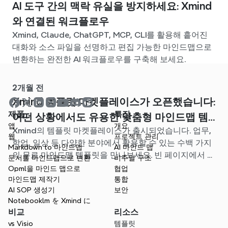
AI 도구 간의 맥락 유실을 방지하세요: Xmind
와 연결된 워크플로우
Xmind, Claude, ChatGPT, MCP, CLI를 활용해 흩어진
대화와 소스 파일을 선명하고 편집 가능한 마인드맵으로
변환하는 완전한 AI 워크플로우를 구축해 보세요.
2개월 전
Xmind 템플릿 마켓플레이스가 오픈했습니다:
제품
특징
어떤 상황에서도 유용한 맞춤형 마인드맵 템
앱
개요
Xmind의 템플릿 마켓플레이스가 출시되었습니다. 업무,
플릿을 찾아보세요
웹
프로젝트 관리
학업, 일상 등 다양한 분야에서 활용할 수 있는 수백 가지
Markdown to 마인드맵
AI 마인드 맵
의 무료 마인드맵 템플릿을 만나보세요. 빈 페이지에서 고
문서를 마인드맵으로 변환
비주얼 구조
민할 필요 없이, 나에게 딱 맞는 시작점을 찾아보세요.
Opml을 마인드 맵으로
협업
마인드맵 제작기
통합
AI SOP 생성기
보안
Notebooklm を Xmind に
비교
리소스
vs Visio
템플릿