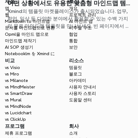
제품
특징
어떤 상황에서도 유용한 맞춤형 마인드맵 템
앱
개요
Xmind의 템플릿 마켓플레이스가 출시되었습니다. 업무,
플릿을 찾아보세요
웹
프로젝트 관리
학업, 일상 등 다양한 분야에서 활용할 수 있는 수백 가지
Markdown to 마인드맵
AI 마인드 맵
의 무료 마인드맵 템플릿을 만나보세요. 빈 페이지에서 고
문서를 마인드맵으로 변환
비주얼 구조
민할 필요 없이, 나에게 딱 맞는 시작점을 찾아보세요.
Opml을 마인드 맵으로
협업
마인드맵 제작기
통합
AI SOP 생성기
보안
Notebooklm を Xmind に
비교
리소스
vs Visio
템플릿
vs Miro
블로그
vs Milanote
아카데미
vs MindMeister
사용자 안내서
vs SmartDraw
사용자 스토리
vs Mural
도움말 센터
vs MindNode
vs Lucidchart
vs ClickUp
프로그램
회사
제휴 프로그램
소개