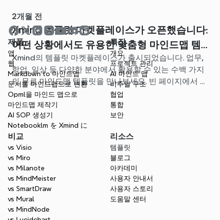
2개월 전
Xmind 템플릿 마켓플레이스가 오픈했습니다:
제품
특징
어떤 상황에서도 유용한 맞춤형 마인드맵 템
앱
개요
Xmind의 템플릿 마켓플레이스가 출시되었습니다. 업무,
플릿을 찾아보세요
웹
프로젝트 관리
학업, 일상 등 다양한 분야에서 활용할 수 있는 수백 가지
Markdown to 마인드맵
AI 마인드 맵
의 무료 마인드맵 템플릿을 만나보세요. 빈 페이지에서 고
문서를 마인드맵으로 변환
비주얼 구조
민할 필요 없이, 나에게 딱 맞는 시작점을 찾아보세요.
Opml을 마인드 맵으로
협업
마인드맵 제작기
통합
AI SOP 생성기
보안
Notebooklm を Xmind に
비교
리소스
vs Visio
템플릿
vs Miro
블로그
vs Milanote
아카데미
vs MindMeister
사용자 안내서
vs SmartDraw
사용자 스토리
vs Mural
도움말 센터
vs MindNode
vs Lucidchart