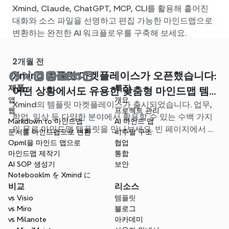
Xmind, Claude, ChatGPT, MCP, CLI를 활용해 흩어진
대화와 소스 파일을 선명하고 편집 가능한 마인드맵으로
변환하는 완전한 AI 워크플로우를 구축해 보세요.
2개월 전
Xmind 템플릿 마켓플레이스가 오픈했습니다:
제품
특징
어떤 상황에서도 유용한 맞춤형 마인드맵 템
앱
개요
Xmind의 템플릿 마켓플레이스가 출시되었습니다. 업무,
플릿을 찾아보세요
웹
프로젝트 관리
학업, 일상 등 다양한 분야에서 활용할 수 있는 수백 가지
Markdown to 마인드맵
AI 마인드 맵
의 무료 마인드맵 템플릿을 만나보세요. 빈 페이지에서 고
문서를 마인드맵으로 변환
비주얼 구조
민할 필요 없이, 나에게 딱 맞는 시작점을 찾아보세요.
Opml을 마인드 맵으로
협업
마인드맵 제작기
통합
AI SOP 생성기
보안
Notebooklm を Xmind に
비교
리소스
vs Visio
템플릿
vs Miro
블로그
vs Milanote
아카데미