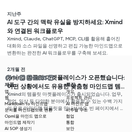
지난주
AI 도구 간의 맥락 유실을 방지하세요: Xmind
와 연결된 워크플로우
Xmind, Claude, ChatGPT, MCP, CLI를 활용해 흩어진
대화와 소스 파일을 선명하고 편집 가능한 마인드맵으로
변환하는 완전한 AI 워크플로우를 구축해 보세요.
2개월 전
Xmind 템플릿 마켓플레이스가 오픈했습니다:
제품
특징
어떤 상황에서도 유용한 맞춤형 마인드맵 템
앱
개요
Xmind의 템플릿 마켓플레이스가 출시되었습니다. 업무,
플릿을 찾아보세요
웹
프로젝트 관리
학업, 일상 등 다양한 분야에서 활용할 수 있는 수백 가지
Markdown to 마인드맵
AI 마인드 맵
의 무료 마인드맵 템플릿을 만나보세요. 빈 페이지에서 고
문서를 마인드맵으로 변환
비주얼 구조
민할 필요 없이, 나에게 딱 맞는 시작점을 찾아보세요.
Opml을 마인드 맵으로
협업
마인드맵 제작기
통합
AI SOP 생성기
보안