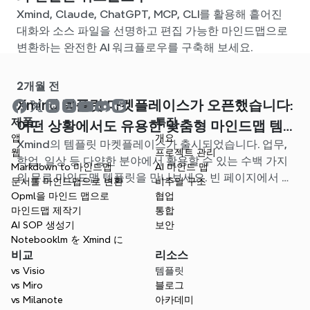
Xmind, Claude, ChatGPT, MCP, CLI를 활용해 흩어진
대화와 소스 파일을 선명하고 편집 가능한 마인드맵으로
변환하는 완전한 AI 워크플로우를 구축해 보세요.
2개월 전
Xmind 템플릿 마켓플레이스가 오픈했습니다:
제품
특징
어떤 상황에서도 유용한 맞춤형 마인드맵 템
앱
개요
Xmind의 템플릿 마켓플레이스가 출시되었습니다. 업무,
플릿을 찾아보세요
웹
프로젝트 관리
학업, 일상 등 다양한 분야에서 활용할 수 있는 수백 가지
Markdown to 마인드맵
AI 마인드 맵
의 무료 마인드맵 템플릿을 만나보세요. 빈 페이지에서 고
문서를 마인드맵으로 변환
비주얼 구조
민할 필요 없이, 나에게 딱 맞는 시작점을 찾아보세요.
Opml을 마인드 맵으로
협업
마인드맵 제작기
통합
AI SOP 생성기
보안
Notebooklm を Xmind に
비교
리소스
vs Visio
템플릿
vs Miro
블로그
vs Milanote
아카데미