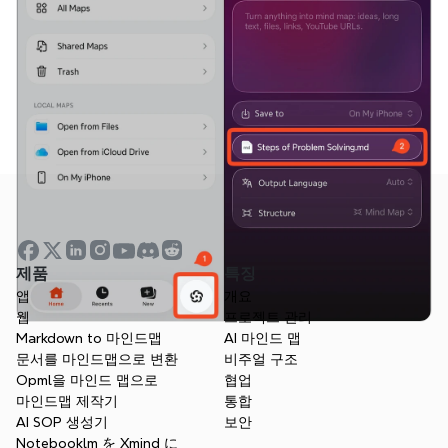
제품
특징
앱
개요
웹
프로젝트 관리
Markdown to 마인드맵
AI 마인드 맵
문서를 마인드맵으로 변환
비주얼 구조
Opml을 마인드 맵으로
협업
마인드맵 제작기
통합
AI SOP 생성기
보안
Notebooklm を Xmind に