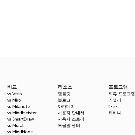
시각적으로 디자인하세
자주 묻는 질문
하세요.
비교
리소스
프로그램
Xmind를 사용하여 창의적인 과정을 구조화된 시
vs Visio
템플릿
제휴 프로그램
게 필수적인 도구는 무엇인가요?
Xmind를 무료로 사용해 보세요
vs Miro
블로그
리셀러
vs Milanote
아카데미
대사
vs MindMeister
사용자 안내서
웨비나
 디자인 프로세스를 어떻게 지원할 수 있을까요?
vs SmartDraw
사용자 스토리
vs Mural
도움말 센터
vs MindNode