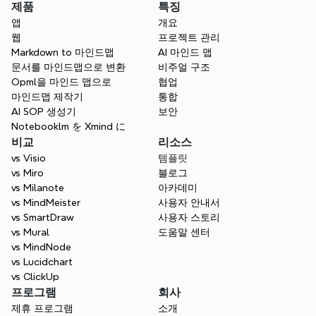
제품
특징
앱
개요
Xmind를 브랜드 관리에 사용할 수 있나요?
웹
프로젝트 관리
Markdown to 마인드맵
AI 마인드 맵
문서를 마인드맵으로 변환
비주얼 구조
콘텐츠 캘린더와 마케팅 캘린더의 차이점은 무
Opml을 마인드 맵으로
협업
엇인가요?
마인드맵 제작기
통합
AI SOP 생성기
보안
Notebooklm を Xmind に
비교
리소스
Xmind는 전략적 계획에 적합합니까?
vs Visio
템플릿
vs Miro
블로그
vs Milanote
아카데미
vs MindMeister
사용자 안내서
vs SmartDraw
사용자 스토리
vs Mural
도움말 센터
vs MindNode
vs Lucidchart
vs ClickUp
프로그램
회사
제휴 프로그램
소개