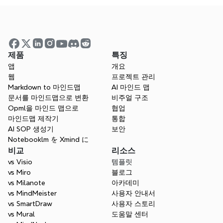
Xmind를 무료로 사용해 보세요
마인드 맵핑이 교실 참여를 어떻게 향상시킬 수 
있을까요?
제품
특징
Xmind를 온라인 및 하이브리드 교육에 사용할 
앱
개요
웹
프로젝트 관리
수 있나요?
Markdown to 마인드맵
AI 마인드 맵
문서를 마인드맵으로 변환
비주얼 구조
Opml을 마인드 맵으로
협업
Xmind는 차별화된 교육을 지원하나요?
마인드맵 제작기
통합
AI SOP 생성기
보안
Notebooklm を Xmind に
비교
리소스
Xmind에 준비된 교재 템플릿이 있나요?
vs Visio
템플릿
vs Miro
블로그
vs Milanote
아카데미
vs MindMeister
사용자 안내서
vs SmartDraw
사용자 스토리
vs Mural
도움말 센터