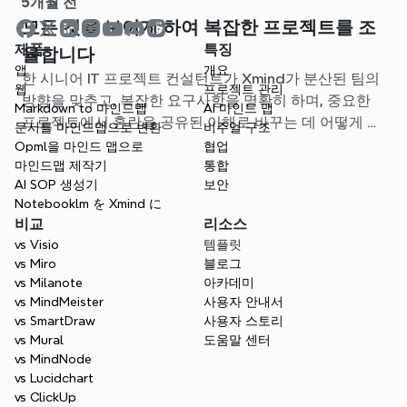
5개월 전
모든 것을 보이게 하여 복잡한 프로젝트를 조
제품
특징
율합니다
앱
개요
한 시니어 IT 프로젝트 컨설턴트가 Xmind가 분산된 팀의
웹
프로젝트 관리
방향을 맞추고, 복잡한 요구사항을 명확히 하며, 중요한
Markdown to 마인드맵
AI 마인드 맵
프로젝트에서 혼란을 공유된 이해로 바꾸는 데 어떻게 도
문서를 마인드맵으로 변환
비주얼 구조
움이 되었는지 이야기합니다.
Opml을 마인드 맵으로
협업
마인드맵 제작기
통합
AI SOP 생성기
보안
Notebooklm を Xmind に
비교
리소스
vs Visio
템플릿
vs Miro
블로그
vs Milanote
아카데미
vs MindMeister
사용자 안내서
vs SmartDraw
사용자 스토리
vs Mural
도움말 센터
vs MindNode
vs Lucidchart
vs ClickUp