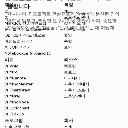
제품
특징
율합니다
앱
개요
한 시니어 IT 프로젝트 컨설턴트가 Xmind가 분산된 팀의
웹
프로젝트 관리
방향을 맞추고, 복잡한 요구사항을 명확히 하며, 중요한
Markdown to 마인드맵
AI 마인드 맵
프로젝트에서 혼란을 공유된 이해로 바꾸는 데 어떻게 도
문서를 마인드맵으로 변환
비주얼 구조
움이 되었는지 이야기합니다.
Opml을 마인드 맵으로
협업
마인드맵 제작기
통합
AI SOP 생성기
보안
Notebooklm を Xmind に
비교
리소스
vs Visio
템플릿
vs Miro
블로그
vs Milanote
아카데미
vs MindMeister
사용자 안내서
vs SmartDraw
사용자 스토리
vs Mural
도움말 센터
vs MindNode
vs Lucidchart
vs ClickUp
프로그램
회사
제휴 프로그램
소개