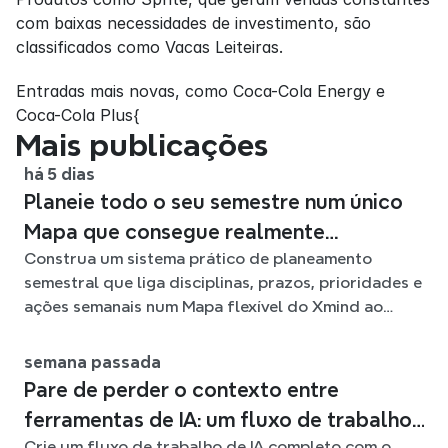
com baixas necessidades de investimento, são 
classificados como Vacas Leiteiras.
Entradas mais novas, como Coca-Cola Energy e 
Coca-Cola Plus{
Mais publicações
há 5 dias
Planeie todo o seu semestre num único
Mapa que consegue realmente
Construa um sistema prático de planeamento
acompanhar
semestral que liga disciplinas, prazos, prioridades e
ações semanais num Mapa flexível do Xmind ao
longo do semestre.
semana passada
Pare de perder o contexto entre
ferramentas de IA: um fluxo de trabalho
Crie um fluxo de trabalho de IA completo com o