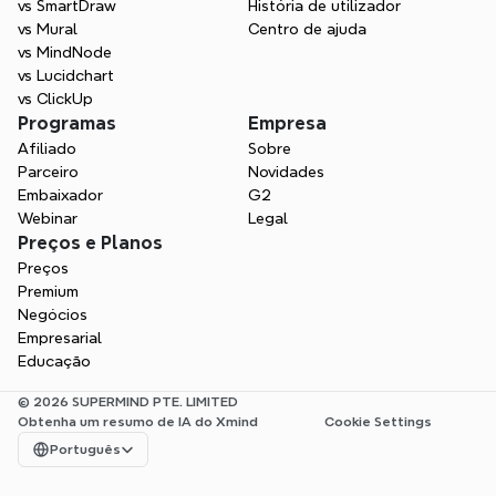
vs SmartDraw
História de utilizador
vs Mural
Centro de ajuda
vs MindNode
vs Lucidchart
vs ClickUp
Programas
Empresa
Afiliado
Sobre
Parceiro
Novidades
Embaixador
G2
Webinar
Legal
Preços e Planos
Preços
Premium
Negócios
Empresarial
Educação
© 2026 SUPERMIND PTE. LIMITED
Obtenha um resumo de IA do Xmind
Cookie Settings
Select Language
Português