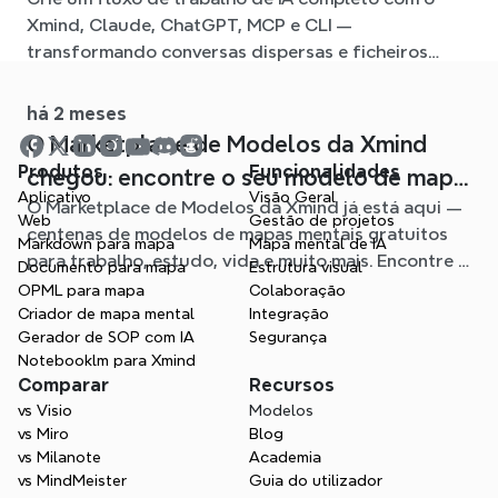
ligado com o Xmind
Xmind, Claude, ChatGPT, MCP e CLI —
transformando conversas dispersas e ficheiros
fonte em mapas mentais claros e editáveis.
há 2 meses
O Marketplace de Modelos da Xmind
Produtos
Funcionalidades
chegou: encontre o seu modelo de mapa
Aplicativo
Visão Geral
O Marketplace de Modelos da Xmind já está aqui —
mental para qualquer situação
Web
Gestão de projetos
centenas de modelos de mapas mentais gratuitos
Markdown para mapa
Mapa mental de IA
para trabalho, estudo, vida e muito mais. Encontre o
Documento para mapa
Estrutura visual
ponto de partida ideal e evite a página em branco.
OPML para mapa
Colaboração
Criador de mapa mental
Integração
Gerador de SOP com IA
Segurança
Notebooklm para Xmind
Comparar
Recursos
vs Visio
Modelos
vs Miro
Blog
vs Milanote
Academia
vs MindMeister
Guia do utilizador