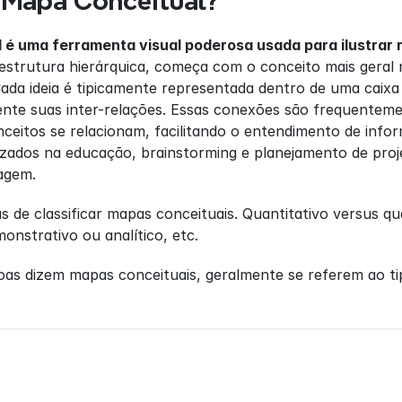
 Mapa Conceitual?
é uma ferramenta visual poderosa usada para ilustrar r
strutura hierárquica, começa com o conceito mais geral n
Cada ideia é tipicamente representada dentro de uma caixa 
te suas inter-relações. Essas conexões são frequentement
ceitos se relacionam, facilitando o entendimento de info
izados na educação, brainstorming e planejamento de proj
agem.
 de classificar mapas conceituais. Quantitativo versus qual
monstrativo ou analítico, etc.
s dizem mapas conceituais, geralmente se referem ao tipo q