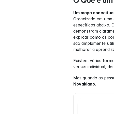
O Que é um
Um mapa conceitual 
Organizado em uma e
específicos abaixo. 
demonstram claramen
explicar como os con
são amplamente util
melhorar a aprendiz
Existem várias formas
versus individual, de
Mas quando as pessoa
Novakiano
.