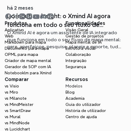
há 2 meses
Do input ao insight: o Xmind AI agora
Produtos
Funcionalidades
funciona em todo o seu fluxo de
Aplicativo
Visão Geral
O Xmind AI é agora um assistente de IA integrado
trabalho de mapas mentais
Web
Gestão de projetos
que funciona em todo o seu fluxo de mapa mental:
Markdown para mapa
Mapa mental de IA
gere, aperfeiçoe, pesquise, planeie e exporte, tudo
Documento para mapa
Estrutura visual
sem sair do seu Mapa.
OPML para mapa
Colaboração
Criador de mapa mental
Integração
Gerador de SOP com IA
Segurança
Notebooklm para Xmind
Comparar
Recursos
vs Visio
Modelos
vs Miro
Blog
vs Milanote
Academia
vs MindMeister
Guia do utilizador
vs SmartDraw
História de utilizador
vs Mural
Centro de ajuda
vs MindNode
vs Lucidchart