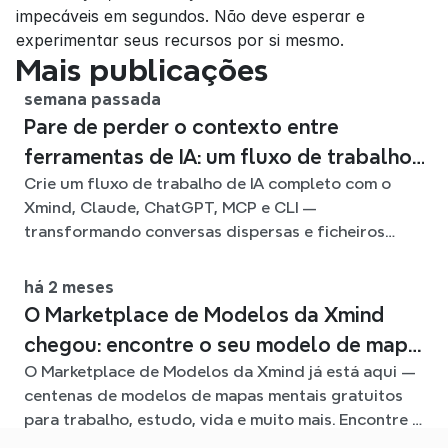
impecáveis em segundos. Não deve esperar e 
experimentar seus recursos por si mesmo.
Mais publicações
semana passada
Pare de perder o contexto entre
ferramentas de IA: um fluxo de trabalho
Crie um fluxo de trabalho de IA completo com o
ligado com o Xmind
Xmind, Claude, ChatGPT, MCP e CLI —
transformando conversas dispersas e ficheiros
fonte em mapas mentais claros e editáveis.
há 2 meses
O Marketplace de Modelos da Xmind
chegou: encontre o seu modelo de mapa
O Marketplace de Modelos da Xmind já está aqui —
mental para qualquer situação
centenas de modelos de mapas mentais gratuitos
para trabalho, estudo, vida e muito mais. Encontre o
ponto de partida ideal e evite a página em branco.