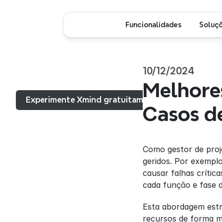
Funcionalidades
Soluç
10/12/2024
Menu...
Melhore
Experimente Xmind gratuitamente
Casos d
Como gestor de proj
geridos. Por exempl
causar falhas crític
cada função e fase d
Esta abordagem estr
recursos de forma ma