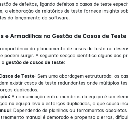
stão de defeitos, ligando defeitos a casos de teste específ
te, a elaboração de relatórios de teste fornece insights s
tes do lançamento do software.
s e Armadilhas na Gestão de Casos de Teste
a importância do planeamento de casos de teste no desenv
ue podem surgir. A seguinte secção identifica alguns dos
 a 
gestão de casos de teste
:
Casos de Teste
: Sem uma abordagem estruturada, os casos
odem existir casos de teste redundantes onde múltiplos tes
orços duplicados.
ação
: A comunicação entre membros da equipa é um elemen
ção na equipa leva a esforços duplicados, o que causa inco
nual
: Dependendo de planilhas ou ferramentas obsoletas p
rastreamento manual é demorado e propenso a erros, dific