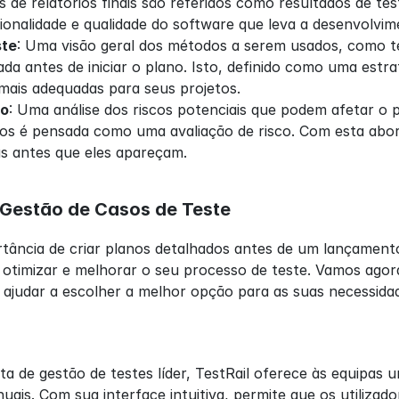
s de relatórios finais são referidos como resultados de te
ionalidade e qualidade do software que leva a desenvolvime
ste
: Uma visão geral dos métodos a serem usados, como t
da antes de iniciar o plano. Isto, definido como uma estra
 mais adequadas para seus projetos.
co
: Uma análise dos riscos potenciais que podem afetar o 
cos é pensada como uma avaliação de risco. Com esta abord
s antes que eles apareçam.
 Gestão de Casos de Teste
rtância de criar planos detalhados antes de um lançament
otimizar e melhorar o seu processo de teste. Vamos agora
 ajudar a escolher a melhor opção para as suas necessida
de gestão de testes líder, TestRail oferece às equipas u
ais. Com sua interface intuitiva, permite que os utilizado