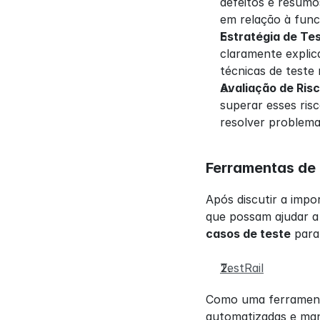
defeitos e resumo
em relação à func
Estratégia de Te
claramente explica
técnicas de teste
Avaliação de Ris
superar esses ris
resolver problema
Ferramentas de
Após discutir a impo
que possam ajudar a 
casos de teste
 para
TestRail
Como uma ferramenta 
automatizadas e manu