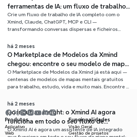
ferramentas de IA: um fluxo de trabalho
Crie um fluxo de trabalho de IA completo com o
ligado com o Xmind
Xmind, Claude, ChatGPT, MCP e CLI —
transformando conversas dispersas e ficheiros
fonte em mapas mentais claros e editáveis.
há 2 meses
O Marketplace de Modelos da Xmind
chegou: encontre o seu modelo de mapa
O Marketplace de Modelos da Xmind já está aqui —
mental para qualquer situação
centenas de modelos de mapas mentais gratuitos
para trabalho, estudo, vida e muito mais. Encontre o
ponto de partida ideal e evite a página em branco.
há 2 meses
Do input ao insight: o Xmind AI agora
Produtos
Funcionalidades
funciona em todo o seu fluxo de
Aplicativo
Visão Geral
O Xmind AI é agora um assistente de IA integrado
trabalho de mapas mentais
Web
Gestão de projetos
que funciona em todo o seu fluxo de mapa mental: