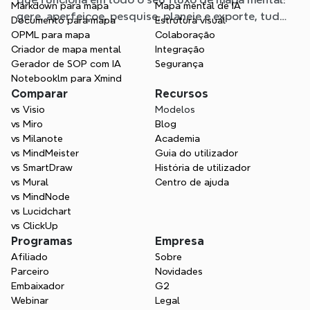
Markdown para mapa
Mapa mental de IA
gere, aperfeiçoe, pesquise, planeie e exporte, tudo
Documento para mapa
Estrutura visual
sem sair do seu Mapa.
OPML para mapa
Colaboração
Criador de mapa mental
Integração
Gerador de SOP com IA
Segurança
Notebooklm para Xmind
Comparar
Recursos
vs Visio
Modelos
vs Miro
Blog
vs Milanote
Academia
vs MindMeister
Guia do utilizador
vs SmartDraw
História de utilizador
vs Mural
Centro de ajuda
vs MindNode
vs Lucidchart
vs ClickUp
Programas
Empresa
Afiliado
Sobre
Parceiro
Novidades
Embaixador
G2
Webinar
Legal