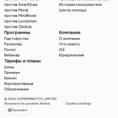
против SmartDraw
История пользователя
против Mural
Центр помощи
против MindNode
против Lucidchart
против ClickUp
Программы
Компания
Партнёрство
О компании
Реселлер
Что нового
Посол
G2
Вебинар
Юридический
Тарифы и планы
Цены
Премиум
Бизнес
Корпоративный
Образование
© 2026 SUPERMIND PTE. LIMITED
Получите AI-резюме Xmind
Cookie Settings
Select Language
Русский