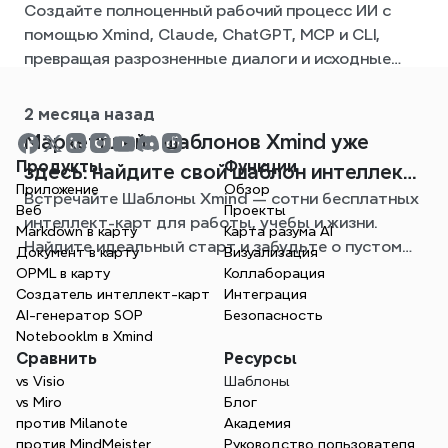
Создайте полноценный рабочий процесс ИИ с
процесс с Xmind
помощью Xmind, Claude, ChatGPT, MCP и CLI,
превращая разрозненные диалоги и исходные
файлы в четкие, редактируемые интеллект-
карты.
2 месяца назад
Mаpкетплейс шаблонов Xmind уже
Продукты
Функции
здесь: найдите свой шаблон интеллект-
Приложение
Обзор
Встречайте Шаблоны Xmind — сотни бесплатных
карты для любой ситуации
Веб
Проекты
интеллект-карт для работы, учебы и жизни.
Markdown в карту
Карта разума AI
Найдите идеальный старт и забудьте о пустом
Документ в карту
Визуализация
листе.
OPML в карту
Коллаборация
Создатель интеллект-карт
Интеграция
AI-генератор SOP
Безопасность
Notebooklm в Xmind
Сравнить
Ресурсы
vs Visio
Шаблоны
vs Miro
Блог
против Milanote
Академия
против MindMeister
Руководство пользователя