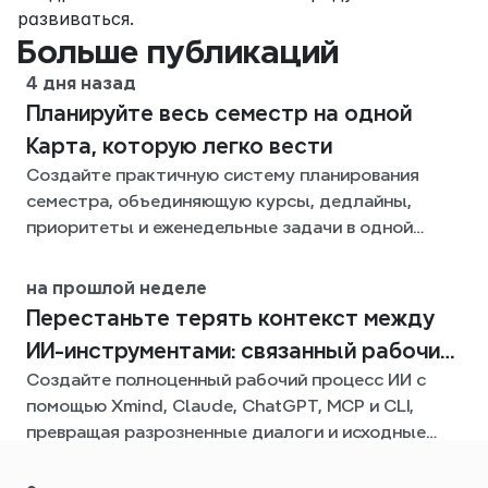
развиваться.
Больше публикаций
4 дня назад
Планируйте весь семестр на одной
Карта, которую легко вести
Создайте практичную систему планирования
семестра, объединяющую курсы, дедлайны,
приоритеты и еженедельные задачи в одной
гибкой Xmind-карте на весь семестр.
на прошлой неделе
Перестаньте терять контекст между
ИИ-инструментами: связанный рабочий
Создайте полноценный рабочий процесс ИИ с
процесс с Xmind
помощью Xmind, Claude, ChatGPT, MCP и CLI,
превращая разрозненные диалоги и исходные
файлы в четкие, редактируемые интеллект-
карты.