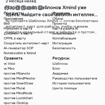
2 месяца назад
Mаpкетплейс шаблонов Xmind уже
Продукты
Функции
здесь: найдите свой шаблон интеллект-
Приложение
Обзор
Встречайте Шаблоны Xmind — сотни бесплатных
карты для любой ситуации
Веб
Проекты
интеллект-карт для работы, учебы и жизни.
Markdown в карту
Карта разума AI
Найдите идеальный старт и забудьте о пустом
Документ в карту
Визуализация
листе.
OPML в карту
Коллаборация
Создатель интеллект-карт
Интеграция
AI-генератор SOP
Безопасность
Notebooklm в Xmind
Сравнить
Ресурсы
vs Visio
Шаблоны
vs Miro
Блог
против Milanote
Академия
против MindMeister
Руководство пользователя
против SmartDraw
История пользователя
против Mural
Центр помощи
против MindNode
против Lucidchart
против ClickUp