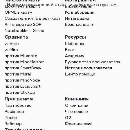
Markdown в карту
Карта разума AI
Найдите идеальный старт и забудьте о пустом
Документ в карту
Визуализация
листе.
OPML в карту
Коллаборация
Создатель интеллект-карт
Интеграция
AI-генератор SOP
Безопасность
Notebooklm в Xmind
Сравнить
Ресурсы
vs Visio
Шаблоны
vs Miro
Блог
против Milanote
Академия
против MindMeister
Руководство пользователя
против SmartDraw
История пользователя
против Mural
Центр помощи
против MindNode
против Lucidchart
против ClickUp
Программы
Компания
Партнёрство
О компании
Реселлер
Что нового
Посол
G2
Вебинар
Юридический