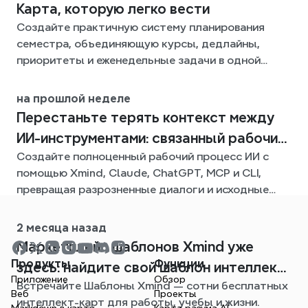
Карта, которую легко вести
Создайте практичную систему планирования
семестра, объединяющую курсы, дедлайны,
приоритеты и еженедельные задачи в одной
гибкой Xmind-карте на весь семестр.
на прошлой неделе
Перестаньте терять контекст между
ИИ-инструментами: связанный рабочий
Создайте полноценный рабочий процесс ИИ с
процесс с Xmind
помощью Xmind, Claude, ChatGPT, MCP и CLI,
превращая разрозненные диалоги и исходные
файлы в четкие, редактируемые интеллект-
карты.
2 месяца назад
Mаpкетплейс шаблонов Xmind уже
Продукты
Функции
здесь: найдите свой шаблон интеллект-
Приложение
Обзор
Встречайте Шаблоны Xmind — сотни бесплатных
карты для любой ситуации
Веб
Проекты
интеллект-карт для работы, учебы и жизни.