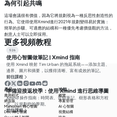
為何引起共鳴
這場會議很有價值，因為它將規劃視為一種反思性創造性的
行為。它使得使用Xmind進行2021年規劃變得易於實施：
簡單的步驟、可適應的結構和一種優先考慮價值觀的方法，
創意人士可以立即採用。
更多視頻教程
5:26
使用心智圖做筆記 | Xmind 指南
使用 Xmind 映射 Tim Urban 的拖延系統——添加主題、
邊界、圖片和摘要，以獲得清晰、富有成效的筆記。
前往課程
2:31
產品
功能
準備迎接返校季：使用 Xmind 進行思維導圖
應用程式
概覽
Xmind 操作指南：時間表、音頻筆記、樹形表格和方程
網頁版
專案管理
式，以規劃您的學期。
Markdown 轉心智圖
AI 心智圖
前往課程
Doc 轉心智圖
視覺結構