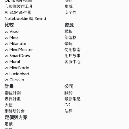
Opml 轉心智圖
協作
心智圖製作工具
集成
AI SOP 產生器
安全性
Notebooklm 轉 Xmind
比較
資源
vs Visio
模板
vs Miro
部落格
vs Milanote
學院
vs MindMeister
使用指南
vs SmartDraw
用戶故事
vs Mural
客服中心
vs MindNode
vs Lucidchart
vs ClickUp
計畫
公司
聯盟計劃
關於
夥伴計畫
最新消息
大使
G2
網絡研討會
法律
定價與方案
定價