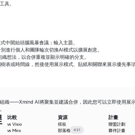
工具。
接模式中開始頭腦風暴會議；輸入主題。
別進行個人和團隊輪次切換AI模式以擴展創意。
AI組織想法，以合併重複並顯示明確的分支。
到樹表或時間線，然後使用展示模式、貼紙和關聯來展示優先事
組織——Xmind AI將聚集並建議合併，因此您可以立即使用
。
程
比較
資源
計畫
vs Visio
模板
聯盟計劃
4:21
vs Miro
部落格
夥伴計畫